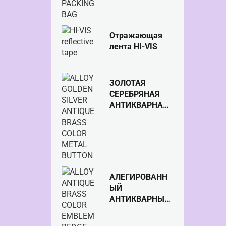
ОДЕЖДЫ
Отражающая
лента HI-VIS
ЗОЛОТАЯ
СЕРЕБРЯНАЯ
АНТИКВАРНАЯ
МЕТАЛЛИЧЕСКА
Я КНОПКА
ЦВЕТА
ЛАТУННОГО
ЦВЕТА
АЛЕГИРОВАНН
ЫЙ
АНТИКВАРНЫЙ
ЛАТУННЫЙ
ЦВЕТНОЙ