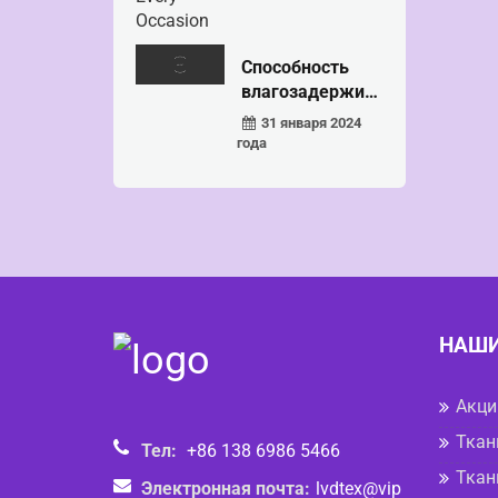
Способность
влагозадержив
аться ...
31 января 2024
года
НАШИ
Акци
Ткан
Тел:
+86 138 6986 5466
Ткан
Электронная почта:
lvdtex@vip