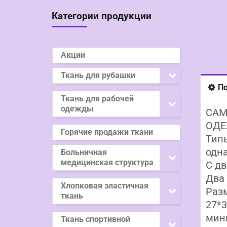
Категории продукции
Акции
Ткань для рубашки
По
Ткань для рабочей
одежды
САМ
ОД
Горячие продажи ткани
Тип
одна
Больничная
медицинская структура
С дв
Два 
Хлопковая эластичная
Разм
ткань
27*3
мини
Ткань спортивной