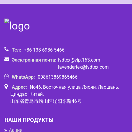
Тел:
+86 138 6986 5466
Электронная почта:
lvdtex@vip.163.com
lavendertex@lvdtex.com
WhatsApp:
008613869865466
Адрес:
No46, Восточная улица Ляоян, Лаошань,
Циндао, Китай.
山东省青岛市崂山区辽阳东路46号
НАШИ ПРОДУКТЫ
Акции