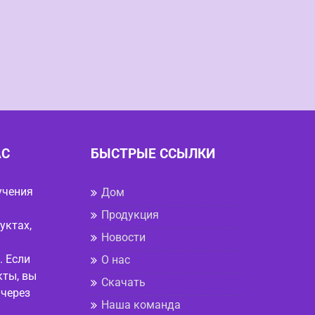
АС
БЫСТРЫЕ ССЫЛКИ
учения
Дом
Продукция
уктах,
Новости
. Если
О нас
кты, вы
Скачать
 через
Наша команда