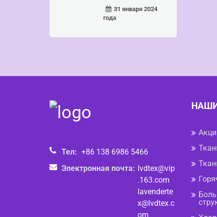
аться ...
31 января 2024
года
НАШИ
Акци
Ткан
Тел:
+86 138 6986 5466
Ткан
Электронная почта:
lvdtex@vip
Горя
.163.com
lavenderte
Боль
стру
x@lvdtex.c
om