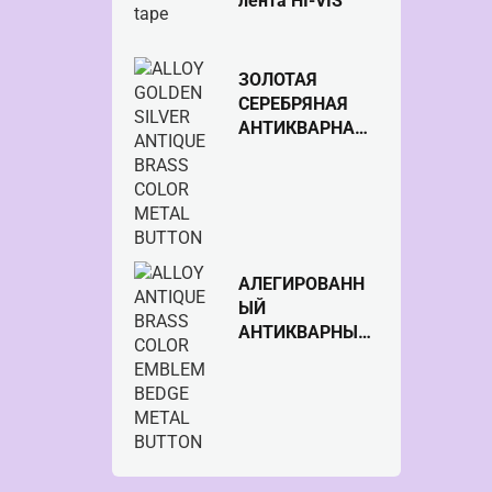
лента HI-VIS
ЗОЛОТАЯ
СЕРЕБРЯНАЯ
АНТИКВАРНАЯ
МЕТАЛЛИЧЕСКА
Я КНОПКА
ЦВЕТА
ЛАТУННОГО
ЦВЕТА
АЛЕГИРОВАНН
ЫЙ
АНТИКВАРНЫЙ
ЛАТУННЫЙ
ЦВЕТНОЙ
ЭМБЛЕМА,
МЕТАЛЛИЧЕСКА
Я КНОПКА